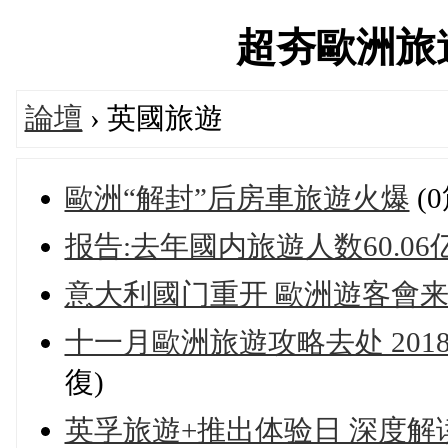
超夯歐洲旅遊論
論壇
› 英國旅遊
歐洲“解封”后房車旅遊火爆
(
报告:去年國内旅遊人数60.0
意大利國门重开 歐洲遊客會
十一月歐洲旅遊攻略去处 201
復)
英孚旅遊+推出体验日 深度