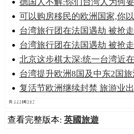
德国人不解:你们台湾人为何要来德国
可以购房移民的欧洲国家,你
台湾旅行团在法国遇劫 被抢走3
台湾旅行团在法国遇劫 被抢走3
北京这步棋太深:统一台湾近
台湾提升欧洲8国及中东2国
复活节欧洲继续封禁 旅游业出
頁:
1
2
3
[4]
5
6
7
查看完整版本:
英國旅遊