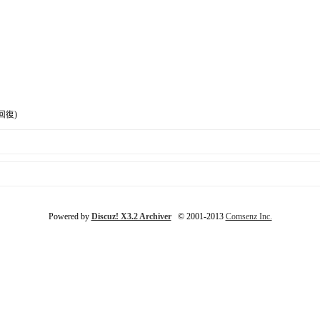
回復)
Powered by
Discuz! X3.2 Archiver
© 2001-2013
Comsenz Inc.