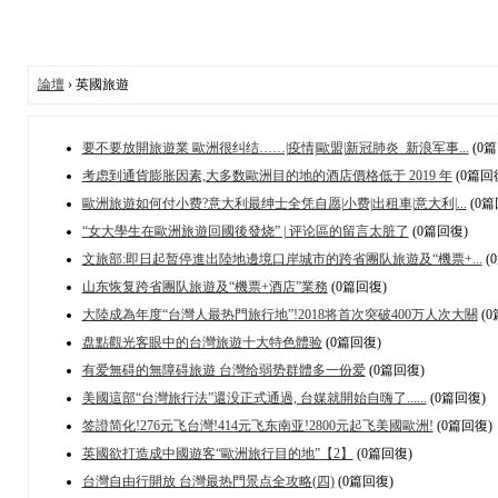
論壇
› 英國旅遊
要不要放開旅遊業 歐洲很纠结……|疫情|歐盟|新冠肺炎_新浪军事...
(0
考虑到通貨膨胀因素,大多数歐洲目的地的酒店價格低于 2019 年
(0篇回
歐洲旅遊如何付小费?意大利最绅士全凭自愿|小费|出租車|意大利|...
(0篇
“女大學生在歐洲旅遊回國後發烧” | 评论區的留言太脏了
(0篇回復)
文旅部:即日起暂停進出陸地邊境口岸城市的跨省團队旅遊及“機票+...
(
山东恢复跨省團队旅遊及“機票+酒店”業務
(0篇回復)
大陸成為年度“台灣人最热門旅行地”!2018将首次突破400万人次大關
(0
盘點觀光客眼中的台灣旅遊十大特色體验
(0篇回復)
有爱無碍的無障碍旅遊 台灣给弱势群體多一份爱
(0篇回復)
美國這部“台灣旅行法”還没正式通過, 台媒就開始自嗨了......
(0篇回復)
签證简化!276元飞台灣!414元飞东南亚!2800元起飞美國歐洲!
(0篇回復)
英國欲打造成中國遊客“歐洲旅行目的地”【2】
(0篇回復)
台灣自由行開放 台灣最热門景点全攻略(四)
(0篇回復)