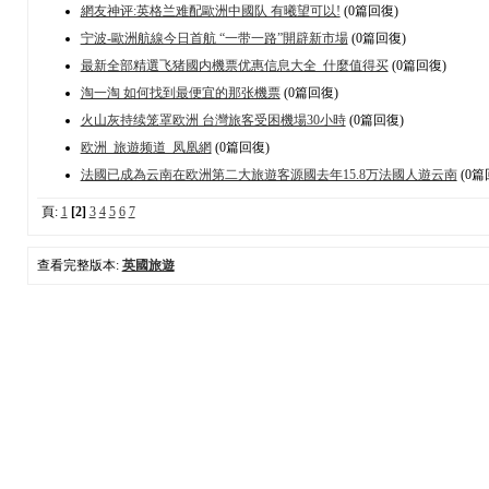
網友神评:英格兰难配歐洲中國队 有曦望可以!
(0篇回復)
宁波-歐洲航線今日首航 “一带一路”開辟新市場
(0篇回復)
最新全部精選飞猪國内機票优惠信息大全_什麼值得买
(0篇回復)
淘一淘 如何找到最便宜的那张機票
(0篇回復)
火山灰持续笼罩欧洲 台灣旅客受困機場30小時
(0篇回復)
欧洲_旅遊频道_凤凰網
(0篇回復)
法國已成為云南在欧洲第二大旅遊客源國去年15.8万法國人遊云南
(0篇
頁:
1
[2]
3
4
5
6
7
查看完整版本:
英國旅遊