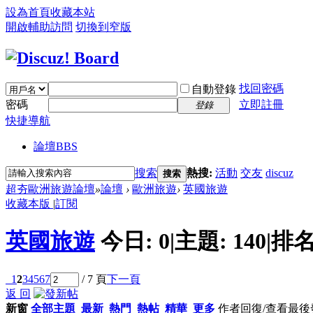
設為首頁
收藏本站
開啟輔助訪問
切換到窄版
找回密碼
自動登錄
密碼
立即註冊
登錄
快捷導航
論壇
BBS
搜索
熱搜:
活動
交友
discuz
搜索
超夯歐洲旅遊論壇
»
論壇
›
歐洲旅遊
›
英國旅遊
收藏本版
|
訂閱
英國旅遊
今日:
0
|
主題:
140
|
排名
1
2
3
4
5
6
7
/ 7 頁
下一頁
返 回
新窗
全部主題
最新
熱門
熱帖
精華
更多
作者
回復/查看
最後