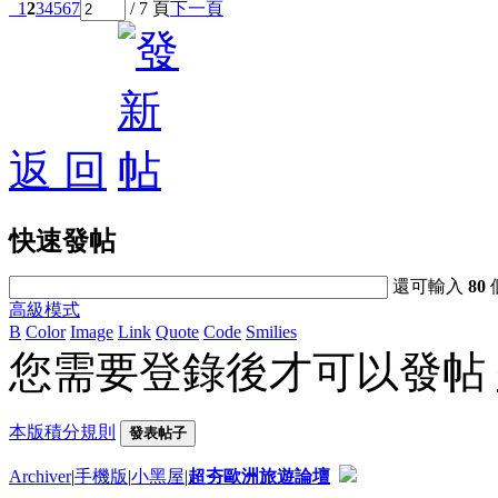
1
2
3
4
5
6
7
/ 7 頁
下一頁
返 回
快速發帖
還可輸入
80
高級模式
B
Color
Image
Link
Quote
Code
Smilies
您需要登錄後才可以發帖
本版積分規則
發表帖子
Archiver
|
手機版
|
小黑屋
|
超夯歐洲旅遊論壇