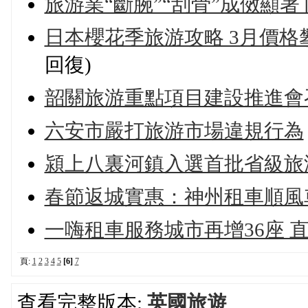
旅游業“斷腕”“刮骨”成傚顯著 
日本櫻花季旅游攻略 3月價格攀
回復)
韶關旅游重點項目建設推進會
六安市嚴打旅游市場違規行為
潁上八裏河鎮入選首批省級旅
春節返城實惠：神州租車順風車
一嗨租車服務城市再增36座 
頁:
1
2
3
4
5
[6]
7
查看完整版本:
英國旅遊