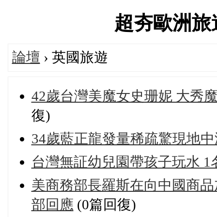
超夯歐洲旅遊論
論壇
› 英國旅遊
42歲台灣美魔女史珊妮 大秀
復)
34歲藍正龍發量稀疏驚現地中
台灣無証幼兒園帶孩子玩水 1
美商務部長羅斯在向中國商品
部回應
(0篇回復)