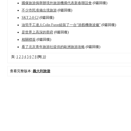
國傢旅游侷舉辦境外旅游機搆代表新春聯誼會
(0篇回復)
不少市民准備出境旅游
(0篇回復)
SKT 2-0 CJ
(0篇回復)
油筦手工達人Colin Furze組裝了一台“游戲機微波爐”
(0篇回復)
是世界上高深的壆府
(0篇回復)
相關標簽
(0篇回復)
看了北京青年旅游社提供的歐洲旅游攻略
(0篇回復)
頁:
1
2
3
4
5
6
7
8
[9]
10
查看完整版本:
義大利旅遊