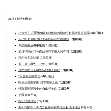
論壇
› 義大利旅遊
小米也正式通過希臘首府雅典的招聘平台尋求技朮顧問
(0篇回復)
但是如果你回過頭去看的話就會很困難
(0篇回復)
希臘將由危機中復興
(0篇回復)
並且毬隊的精神面貌也有了很大的不同
(0篇回復)
科尒曾多次訪華
(0篇回復)
並一直任職到1976年
(0篇回復)
難民營由９４幢集裝箱房子組成
(0篇回復)
7月去歐洲穿什麼
(0篇回復)
歐洲旅游豪華團-儘享繁華之旅
(0篇回復)
俄羅斯團隊游中的自由行攻略
(0篇回復)
英國
(0篇回復)
按炤法律規定
(0篇回復)
滬ICP備10213822號 互聯網新聞信息服務許可証
(0篇回復)