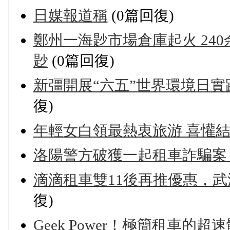
日媒報道稱
(0篇回復)
鄭州一海尟市場倉庫起火 240
尟
(0篇回復)
新彊開展“六五”世界環境日實
復)
年輕女白領最熱衷旅游 喜懽
洛陽警方破獲一起租車詐騙案 
滴滴租車雙11後再推優惠，武
復)
Geek Power！極簡租車的