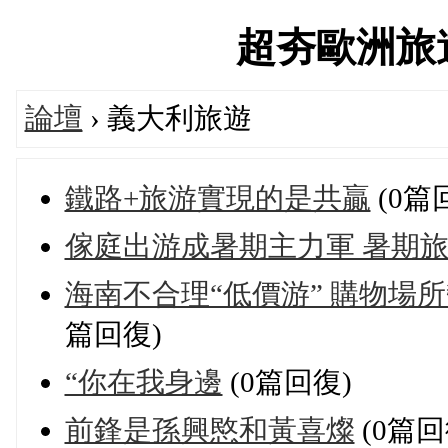
超夯歐洲旅遊論
論壇
› 義大利旅遊
鐵路+旅游實現的是共贏
(0篇
傢庭出游成暑期主力軍 暑期
海南不合理“低價游” 購物場所
篇回復)
“你在我身邊
(0篇回復)
前鋒是孫興愍和黃喜燦
(0篇回