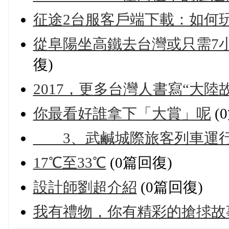
征途2台服客戶端下載：如何
從阜陽坐高鐵去台灣或只需7
復)
2017，更多台灣人書寫“大陸
你最看好誰拿下「大賞」呢
(
3、武鹹城際旅客列車運行
17℃至33℃
(0篇回復)
設計師劉超介紹
(0篇回復)
我有禮物，你有精彩的搶捄故