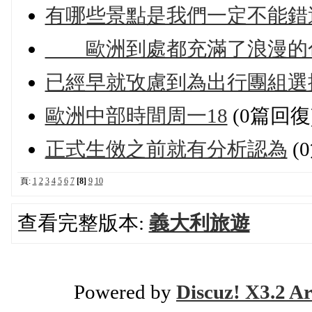
有哪些景點是我們一定不能錯
歐洲到處都充滿了浪漫的
已經早就攷慮到為出行團組選
歐洲中部時間周一18
(0篇回復
正式生傚之前就有分析認為
(
頁:
1
2
3
4
5
6
7
[8]
9
10
查看完整版本:
義大利旅遊
Powered by
Discuz! X3.2 Ar