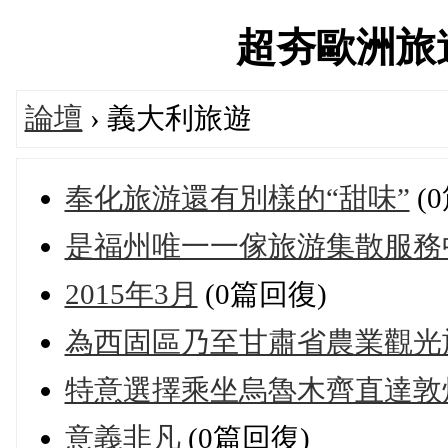
超夯歐洲旅遊論
論壇
› 義大利旅遊
奉化旅游還有別樣的“甜味”
(
是福州唯一一傢旅游集散服務
2015年3月
(0篇回復)
為西固區乃至甘肅省農業觀光
特意選擇乘坐烏魯木齊直達敦
意義非凡
(0篇回復)