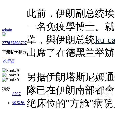
此前，伊朗副总统埃
一名免疫學博士。就
admin
罩，與伊朗总统
ku c
2778
2780
8797
出席了在德黑兰举辦
主題
帖子
積分
管理員
另据伊朗塔斯尼姆通
隊已在伊朗南部都會
積分
8797
绝床位的"方舱"病院
發消息