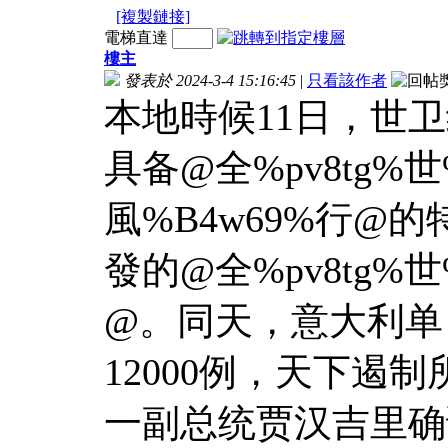
[複製鏈接]
電梯直達
樓主
發表於 2024-3-4 15:16:45
|
只看該作者
本地時候11日，世
具备@全%pv8tg%世
風%B4w69%行@
發的@全%pv8tg%世
@。同天，意大利单
12000例，天下遏
一副总统贾汉吉里确