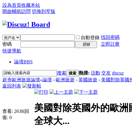
設為首頁
收藏本站
開啟輔助訪問
切換到窄版
找回密碼
自動登錄
密碼
立即註冊
登錄
快捷導航
論壇
BBS
搜索
熱搜:
活動
交友
discuz
搜索
超夯歐洲旅遊論壇
»
論壇
›
歐洲旅遊
›
英國旅遊
›
美國對除英國外
返回列表
美國對除英國外的歐洲
查看:
2638
|
回
復:
0
全球大...