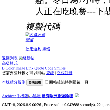
人正在吃晚餐---下
複製代碼
收藏
回復
使用道具
舉報
返回列表
高級模式
B
Color
Image
Link
Quote
Code
Smilies
您需要登錄後才可以回帖
登錄
|
立即註冊
本版積分規則
回帖後跳轉到最後一頁
發表回復
Archiver
|
手機版
|
小黑屋
|
超夯歐洲旅遊論壇
GMT+8, 2026-8-9 00:26
, Processed in 0.042688 second(s), 22 querie