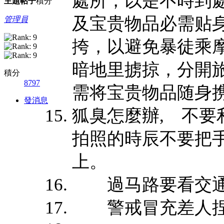
處所，以是不時到
主題
帖子
積分
及宝贵物品必需贴
管理員
挎，以避免暴徒乘
暗地里掳掠，分開
積分
8797
需将宝贵物品随身
發消息
狐臭怎麼辦, 不
拍照的時辰不要把
上。
過马路要看交通
警戒冒充差人捏