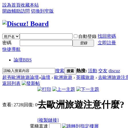
設為首頁
收藏本站
開啟輔助訪問
切換到窄版
找回密碼
自動登錄
密碼
立即註冊
登錄
快捷導航
論壇
BBS
搜索
熱搜:
活動
交友
discuz
搜索
超夯歐洲旅遊論壇
»
論壇
›
歐洲旅遊
›
英國旅遊
›
去歐洲旅遊注
返回列表
去歐洲旅遊注意什麼?
查看:
2728
|
回復:
0
[複製鏈接]
電梯直達