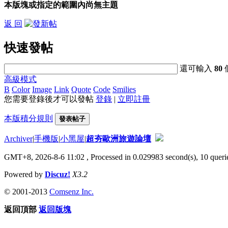
本版塊或指定的範圍內尚無主題
返 回
快速發帖
還可輸入
80
高級模式
B
Color
Image
Link
Quote
Code
Smilies
您需要登錄後才可以發帖
登錄
|
立即註冊
本版積分規則
發表帖子
Archiver
|
手機版
|
小黑屋
|
超夯歐洲旅遊論壇
GMT+8, 2026-8-6 11:02
, Processed in 0.029983 second(s), 10 querie
Powered by
Discuz!
X3.2
© 2001-2013
Comsenz Inc.
返回頂部
返回版塊