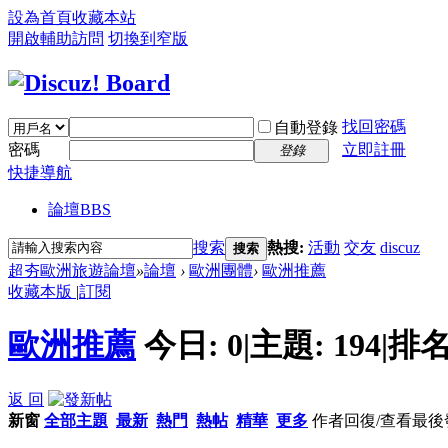
設為首頁
收藏本站
開啟輔助訪問
切換到窄版
找回密碼
自動登錄
密碼
立即註冊
登錄
快捷導航
論壇
BBS
搜索
熱搜:
活動
交友
discuz
搜索
超夯歐洲旅遊論壇
»
論壇
›
歐洲團體
›
歐洲推薦
收藏本版
|
訂閱
歐洲推薦
今日:
0
|
主題:
194
|
排名
返 回
新窗
全部主題
最新
熱門
熱帖
精華
更多
作者
回復/查看
最後