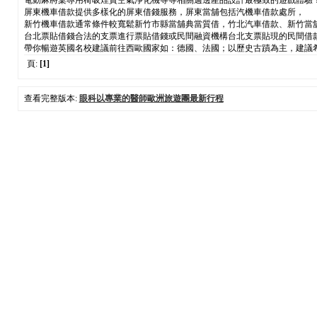
電動麻將桌專用椅吸煙寶空氣淨化機等等相關週邊產品設計最極致的遊戲體驗
屏東機車借款提供多樣化的屏東借錢服務，屏東當舖包括汽機車借款處所，
新竹機車借款通常條件較寬鬆新竹市縣當舖典當質借，竹北汽車借款、新竹當
台北票貼借錢合法的支票進行票貼借錢或民間融資機構台北支票貼現的民間借
帶你暢遊英國名校建議前往西歐國家如：德國、法國；以歷史古蹟為主，建議
頁:
[1]
查看完整版本:
眼科以專業的醫師歐洲旅遊團最新行程