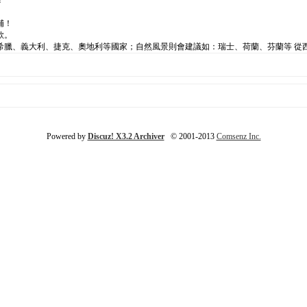
！
舖！
款。
希臘、義大利、捷克、奧地利等國家；自然風景則會建議如：瑞士、荷蘭、芬蘭等 從
Powered by
Discuz! X3.2 Archiver
© 2001-2013
Comsenz Inc.