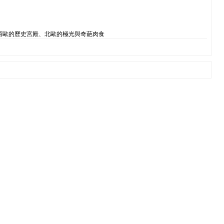
西歐的歷史宮殿、北歐的極光與奇葩肉食