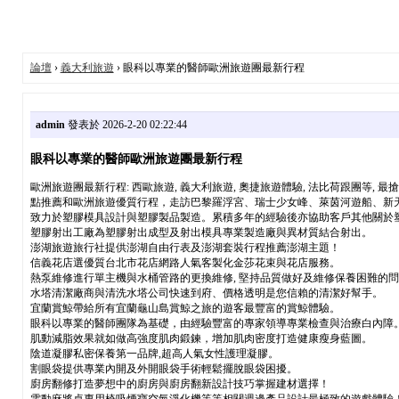
論壇
›
義大利旅遊
› 眼科以專業的醫師歐洲旅遊團最新行程
admin
發表於 2026-2-20 02:22:44
眼科以專業的醫師歐洲旅遊團最新行程
歐洲旅遊團最新行程: 西歐旅遊, 義大利旅遊, 奧捷旅遊體驗, 法比荷跟團等
點推薦和歐洲旅遊優質行程，走訪巴黎羅浮宮、瑞士少女峰、萊茵河遊船、新
致力於塑膠模具設計與塑膠製品製造。累積多年的經驗後亦協助客戶其他關於
塑膠射出工廠為塑膠射出成型及射出模具專業製造廠與異材質結合射出。
澎湖旅遊旅行社提供澎湖自由行表及澎湖套裝行程推薦澎湖主題！
信義花店選優質台北市花店網路人氣客製化金莎花束與花店服務。
熱泵維修進行單主機與水桶管路的更換維修, 堅持品質做好及維修保養困難的
水塔清潔廠商與清洗水塔公司快速到府、價格透明是您信賴的清潔好幫手。
宜蘭賞鯨帶給所有宜蘭龜山島賞鯨之旅的遊客最豐富的賞鯨體驗。
眼科以專業的醫師團隊為基礎，由經驗豐富的專家領導專業檢查與治療白內障
肌動減脂效果就如做高強度肌肉鍛鍊，增加肌肉密度打造健康瘦身藍圖。
陰道凝膠私密保養第一品牌,超高人氣女性護理凝膠。
割眼袋提供專業內開及外開眼袋手術輕鬆擺脫眼袋困擾。
廚房翻修打造夢想中的廚房與廚房翻新設計技巧掌握建材選擇！