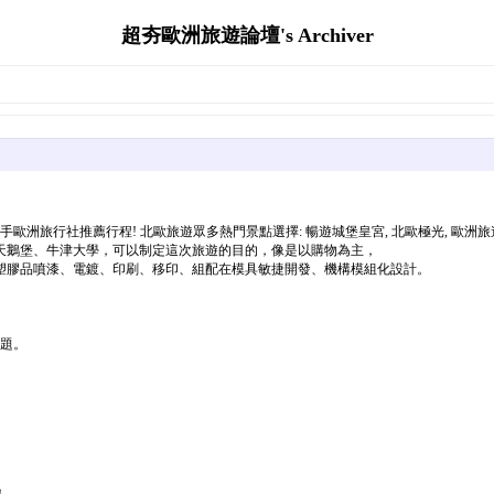
超夯歐洲旅遊論壇's Archiver
, 最搶手歐洲旅行社推薦行程! 北歐旅遊眾多熱門景點選擇: 暢遊城堡皇宮, 北歐極光
天鵝堡、牛津大學，可以制定這次旅遊的目的，像是以購物為主，
塑膠品噴漆、電鍍、印刷、移印、組配在模具敏捷開發、機構模組化設計。
問題。
。