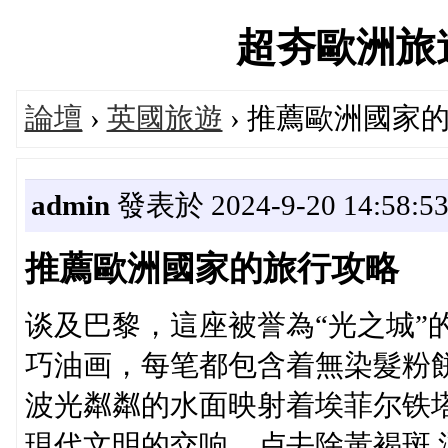
超夯歐洲旅遊論
論壇
›
英國旅遊
› 推薦歐洲國家
admin
發表於 2024-9-20 14:58:5
推薦歐洲國家的旅行攻略
谈及巴黎，這座被誉為“光之城”
巧油画，每笔都包含着無染髮粉
波光粼粼的水面映射着埃菲尔铁
現代文明的交响。卢去除黃褐斑