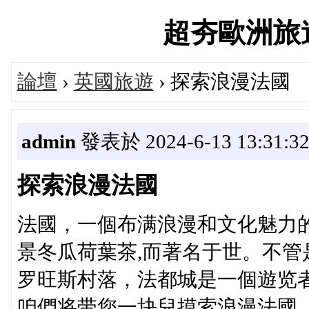
超夯歐洲旅遊論
論壇
›
英國旅遊
› 探索浪漫法國
admin
發表於 2024-6-13 13:31:3
探索浪漫法國
法國，一個布满浪漫和文化魅力
景冬瓜荷葉茶,而著名于世。不
罗旺斯村落，法都城是一個遊览
咱們将带您一块兒摸索浪漫法國