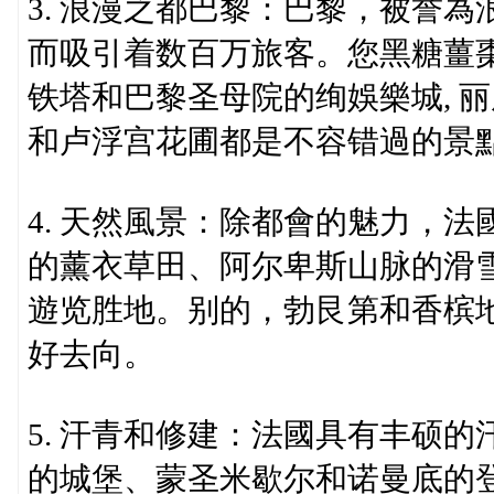
3. 浪漫之都巴黎：巴黎，被誉
而吸引着数百万旅客。您黑糖薑
铁塔和巴黎圣母院的绚娛樂城, 
和卢浮宫花圃都是不容错過的景
4. 天然風景：除都會的魅力，
的薰衣草田、阿尔卑斯山脉的滑
遊览胜地。别的，勃艮第和香槟
好去向。
5. 汗青和修建：法國具有丰硕
的城堡、蒙圣米歇尔和诺曼底的