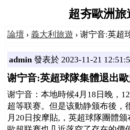
超夯歐洲旅遊論
論壇
›
義大利旅遊
› 谢宁音:英超
admin
發表於 2023-11-21 12:51:
谢宁音:英超球隊集體退出歐超
谢宁音：本地時候4月18日晚，
超等联赛。但是该動静颁布後，
月20日按摩貼,，英超球隊團體
歐超联赛也几近落空了存在的價