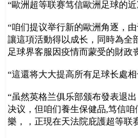
“歐洲超等联赛笃信歐洲足球的近
“咱们提议举行新的歐洲角逐，
讓這項活動得以成长，同時為全
足球界客服因疫情而蒙受的財政丧
“這還将大大提高所有足球长處相
“虽然英格兰俱乐部颁布發表退
决议，但咱们養生保健品,笃信咱
樂，，正現在天法院庇護超等联