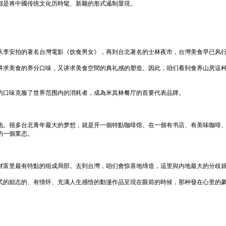
都是将中國传统文化历時髦、新颖的形式遏制显現。
从李安拍的著名台灣電影《饮食男女》，再到台北著名的士林夜市，台灣美食早已风
讲求美食的养分口味，又讲求美食空間的典礼感的塑造。因此，咱们看到食养山房這
的口味克服了世界范围内的消耗者，成為米其林餐厅的首要代表品牌。
地。很多台北青年最大的梦想，就是开一個特點咖啡馆。在一個有书店、有美味咖啡
的一個業态。
财富里最有特點的组成局部。去到台灣，咱们會惊喜地缔造，這里與内地最大的分歧
式的励志的、有情怀、充满人生感悟的動漫作品呈現在眼前的時候，那种發在心里的