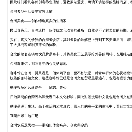
因此咱们看到各种创意零售店铺，還收罗法蓝瓷、琉璃工坊這样的品牌商店，
台灣典型生活美學零售店铺
台灣美食——创作缔造真实的生活家
民以食為天。台灣這样一個传统文化浓郁的处所，自然少不了對美食的恭顺。
实在，真实的優异的台灣餐饮店，其對餐饮的理解已上升到工艺美學层面，即
了大批門客遏制膜拜式的体验。
台北的著名连锁餐饮品牌鼎泰丰，其将美食工艺展示给外界的同時，也用纯洁
台灣咖啡馆，都邑青年的心灵栖息地
咖啡馆在台灣，與其说是一個休闲平台，更不如说是一种青年群体的心灵栖息
脱俗的咖啡馆文化。這些咖啡馆已经是台灣文创贸易里最遍布、也最有吸引力
動漫與场所营建结合——励志、走心
日治期間的台灣因為深受過日本文化影响，因此對動漫這种文化也是台灣文创
動漫是源于生活、高于生活的艺术形式，當人们的在平常的生活中，看到吉米
宜蘭吉米主题广场
台灣农業及民宿——带咱们体會時兴、创意與乡愁