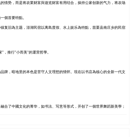
化的情势，而是将农業财富與遊览财富有用结合，操持公家创新的气力，将农场
的一個首要特點。
小镇复旧為主题，澎湖民宿以离島度假、水上娱乐為特點，苗栗县南庄乡的民宿
"，推行"小而美"的運营哲學。
的品牌，暗地里的本色是苦守人文理想的情怀。現在以书店為核心的全新一代文
，融合了中國文化的菁华，如书法、写意等形式，开创了一個世界舞蹈新美學；