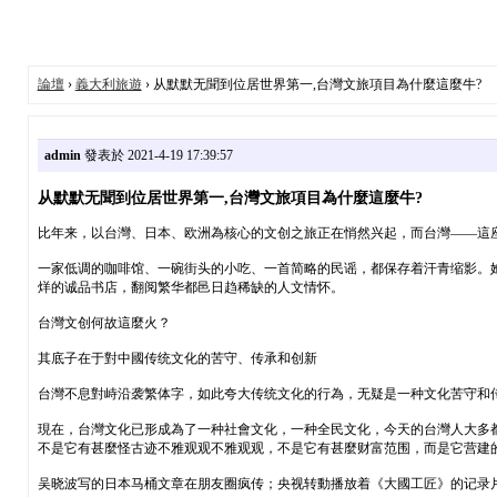
論壇
›
義大利旅遊
› 从默默无聞到位居世界第一,台灣文旅項目為什麼這麼牛?
admin
發表於 2021-4-19 17:39:57
从默默无聞到位居世界第一,台灣文旅項目為什麼這麼牛?
比年来，以台灣、日本、欧洲為核心的文创之旅正在悄然兴起，而台灣——這
一家低调的咖啡馆、一碗街头的小吃、一首简略的民谣，都保存着汗青缩影。
烊的诚品书店，翻阅繁华都邑日趋稀缺的人文情怀。
台灣文创何故這麼火？
其底子在于對中國传统文化的苦守、传承和创新
台灣不息對峙沿袭繁体字，如此夸大传统文化的行為，无疑是一种文化苦守和
現在，台灣文化已形成為了一种社會文化，一种全民文化，今天的台灣人大多
不是它有甚麼怪古迹不雅观观不雅观观，不是它有甚麼财富范围，而是它营建
吴晓波写的日本马桶文章在朋友圈疯传；央视转動播放着《大國工匠》的记录片