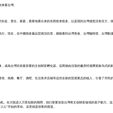
妨来看台灣。
的长处、责任、家庭，垂垂地看出来的东西愈来愈多。以是我到台灣感觉没有压力，
风行。現在，在中國很多爆品贸易項目里，都能看到台灣美食、台灣咖啡馆、台灣動
体，成為台灣目前最首要的文创财富孵化器。這两個由没落的廠房经過腾笼换鸟式的
啡馆、画廊、餐厅、酒吧、生活美术店铺等這些全新的贸易業态的植入，引發了市民
子動机。在大陆进入万眾创新的期間，咱们更要深造台灣将文创财富做强的底子動力。
"人心"开始的革命。這里就是创客的摇篮。