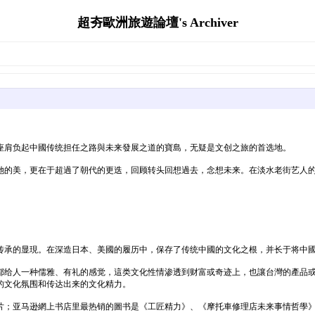
超夯歐洲旅遊論壇's Archiver
座肩负起中國传统担任之路與未来發展之道的寶島，无疑是文创之旅的首选地。
她的美，更在于超過了朝代的更迭，回顾转头回想過去，念想未来。在淡水老街艺人
传承的显現。在深造日本、美國的履历中，保存了传统中國的文化之根，并长于将中
都给人一种儒雅、有礼的感觉，這类文化性情渗透到财富或奇迹上，也讓台灣的產品
的文化氛围和传达出来的文化精力。
；亚马逊網上书店里最热销的圖书是《工匠精力》、《摩托車修理店未来事情哲學》、