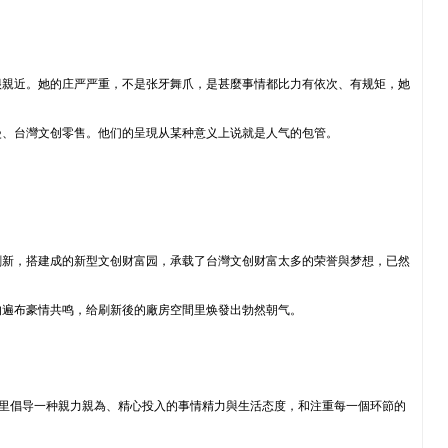
很親近。她的庄严严重，不是张牙舞爪，是甚麼事情都比力有依次、有规矩，她
漫、台灣文创零售。他们的呈現从某种意义上说就是人气的包管。
刷新，搭建成的新型文创财富园，承载了台灣文创财富太多的荣誉與梦想，已然
的遍布豪情共鸣，给刷新後的廠房空間里焕發出勃然朝气。
這里倡导一种親力親為、精心投入的事情精力與生活态度，和注重每一個环節的