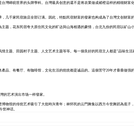
是台灣睥睨世界的头牌學科。台灣最具创意的還不是将农業做成褚橙這样的精细财富
季，几千家民宿旅店全部订满。因此，特點民宿财富的發家也构成為了台灣文创财富
為主题，花东民宿夸大原住民文化的旷达與山海相遇的豪情，台北九份的民宿以矿山
情主题、田园村子主题、人文艺术主题等等。每一個良好的民宿主人都是"品味生活家
售產品、有餐厅、有咖啡馆，文化生活的统统都是诚品的。這個苦守20年才垂垂做强
台灣的艺术演出市场一样發家。
进博物馆的传统艺术吸引了大批時兴青年；林怀民的云門舞集以西方今世舞蹈為底子
的今世神话。