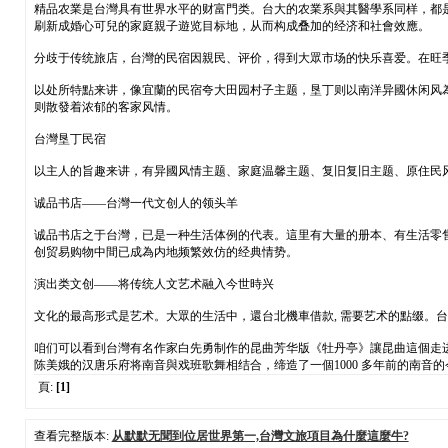
精品农業是台灣具有世界水平的财富門类。台大的农業系與其醫學系同样，都
刷新成婚心可兒的家庭親子遊览目标地，从而构成叠加的经济和社會效應。
分歧于传统旅店，台灣的民宿因親民、评价，得到大眾市场的快乐喜爱。在旺
以处所特點来讲，像宜蘭的民宿夸大田园村子主题，垦丁则以南洋异國休闲风
则散發着浓郁的客家风情。
台灣垦丁民宿
以主人的旨趣来讲，有异國风情主题、家庭温馨主题、复旧复旧主题、原住民风
诚品书店——台灣一代文创人的领头羊
诚品书店之于台灣，已是一种生活体例的代表。這里有大量的册本、有生活零
创贸易购物中間已成為内地频繁效仿的经典情势。
演出类文创——将传统人文艺术融入今世時兴
文化的最高形式是艺术。大眾的生活中，還台北機車借款, 需要艺术的點缀。
咱们可以看到台灣有名作家白先勇制作的昆曲芳华版《牡丹亭》讓昆曲這個走
陈美娥的汉唐乐府将南音與戏班歌舞相结合，缔造了一個1000 多年前的南音
頁:
[1]
查看完整版本:
从默默无聞到位居世界第一,台灣文旅項目為什麼這麼牛?