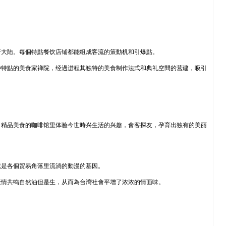
行大陆。每個特點餐饮店铺都能组成客流的策動机和引爆點。
种特點的美食家禅院，经過进程其独特的美食制作法式和典礼空間的营建，吸引
、精品美食的咖啡馆里体验今世時兴生活的兴趣，會客探友，孕育出独有的美丽
就是各個贸易角落里流淌的動漫的基因。
豪情共鸣自然油但是生，从而為台灣社會平增了浓浓的情面味。