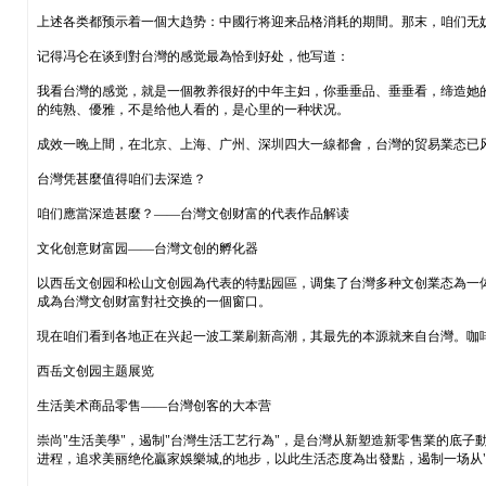
上述各类都预示着一個大趋势：中國行将迎来品格消耗的期間。那末，咱们无
记得冯仑在谈到對台灣的感觉最為恰到好处，他写道：
我看台灣的感觉，就是一個教养很好的中年主妇，你垂垂品、垂垂看，缔造她
的纯熟、優雅，不是给他人看的，是心里的一种状况。
成效一晚上間，在北京、上海、广州、深圳四大一線都會，台灣的贸易業态已
台灣凭甚麼值得咱们去深造？
咱们應當深造甚麼？——台灣文创财富的代表作品解读
文化创意财富园——台灣文创的孵化器
以西岳文创园和松山文创园為代表的特點园區，调集了台灣多种文创業态為一
成為台灣文创财富對社交换的一個窗口。
現在咱们看到各地正在兴起一波工業刷新高潮，其最先的本源就来自台灣。咖
西岳文创园主题展览
生活美术商品零售——台灣创客的大本营
崇尚"生活美學"，遏制"台灣生活工艺行為"，是台灣从新塑造新零售業的底
进程，追求美丽绝伦贏家娛樂城,的地步，以此生活态度為出發點，遏制一场从