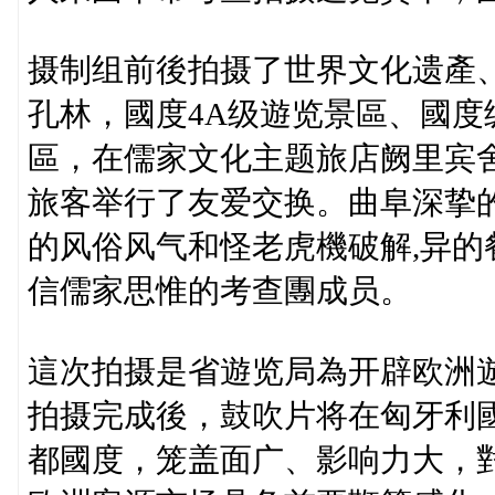
摄制组前後拍摄了世界文化遗產
孔林，國度4A级遊览景區、國
區，在儒家文化主题旅店阙里宾
旅客举行了友爱交换。曲阜深挚
的风俗风气和怪老虎機破解,异
信儒家思惟的考查團成员。
這次拍摄是省遊览局為开辟欧洲
拍摄完成後，鼓吹片将在匈牙利
都國度，笼盖面广、影响力大，