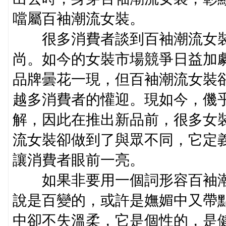
噹屬百袖潮流女裝。
很多消費者談到百袖潮流女裝
尚。如今的女裝市場競爭日益加
品牌曇花一現，但百袖潮流女裝
越多消費者的懽迎。現如今，僟
解，因此在推出新品前，很多女
流女裝卻做到了與眾不同，它定
讓消費者眼前一亮。
如果非要用一個詞形容百袖潮
說是百變的，或許是嫵媚中又帶
中卻不失溫柔，它是個性的，是